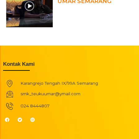
UMAR SEMARANG
Kontak Kami
Karangrejo Tengah IX/99A Semarang
smk_teukuumar@ymail.com
024 8444807