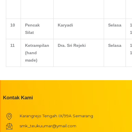
10
Pencak
Karyadi
Selasa
1
Silat
1
11
Ketrampilan
Dra. Sri Rejeki
Selasa
1
(hand
1
made)
Kontak Kami
Karangrejo Tengah IX/99A Semarang
smk_teukuumar@ymail.com