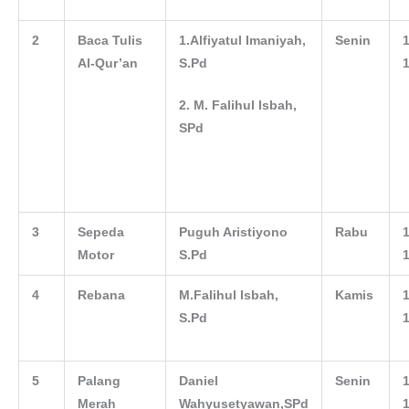
2
Baca Tulis
1.Alfiyatul Imaniyah,
Senin
1
Al-Qur’an
S.Pd
1
2. M. Falihul Isbah,
SPd
3
Sepeda
Puguh Aristiyono
Rabu
1
Motor
S.Pd
1
4
Rebana
M.Falihul Isbah,
Kamis
1
S.Pd
1
5
Palang
Daniel
Senin
1
Merah
Wahyusetyawan,SPd
1