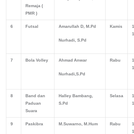
Remaja (
PMR )
6
Futsal
Amarullah D, M.Pd
Kamis
1
1
Nurhadi, S.Pd
7
Bola Voll
e
y
Ahmad
Anwar
Rabu
1
1
Nurhadi,S.Pd
8
Band dan
Halley Bambang,
Selasa
1
Paduan
S.Pd
1
Suara
9
Paskibra
M.
Suwarno, M.Hum
Rabu
1
1