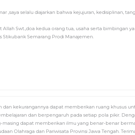
r ,saya selalu diajarkan bahwa kejujuran, kedisiplinan, t
t Allah Swt.,doa kedua orang tua, usaha serta bimbingan 
tas Stikubank Semarang Prodi Manajemen.
n dan kekurangannya dapat memberikan ruang khusus untu
embelajaran dan berpengaruh pada setiap pola pikir. Dengan
-masing dapat memberikan ilmu yang benar-benar bermanf
udaan Olahraga dan Pariwisata Provinsi Jawa Tengah. T