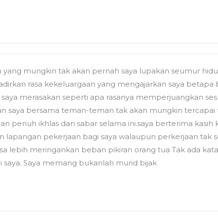
 yang mungkin tak akan pernah saya lupakan seumur hidu
adirkan rasa kekeluargaan yang mengajarkan saya betapa 
ini saya merasakan seperti apa rasanya memperjuangkan ses
lan saya bersama teman-teman tak akan mungkin tercapai ta
n penuh ikhlas dan sabar selama ini.saya berterima kasi
 lapangan pekerjaan bagi saya walaupun perkerjaan tak se
 bisa lebih meringankan beban pikiran orang tua Tak ada k
agi saya. Saya memang bukanlah murid bijak