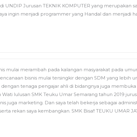
di UNDIP Jurusan TEKNIK KOMPUTER yang merupakan salah s
 saya ingin menjadi programmer yang Handal dan menjadi h
snis mulai merambah pada kalangan masyarakat pada umumn
rencanaan bisnis mulai tersingkir dengan SDM yang lebih
dengan tenaga pengajar ahli di bidangnya juga membuka 
h Wati lulusan SMK Teuku Umar Semarang tahun 2019 jurus
snis juga marketing. Dan saya telah bekerja sebagai admi
erta rekan saya kembangkan. SMK Bisa!! TEUKU UMAR JAY