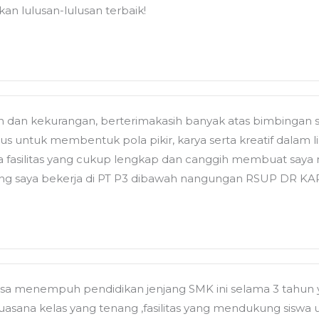
kan lulusan-lulusan terbaik!
n dan kekurangan, berterimakasih banyak atas bimbinga
 untuk membentuk pola pikir, karya serta kreatif dalam 
a fasilitas yang cukup lengkap dan canggih membuat say
ang saya bekerja di PT P3 dibawah nangungan RSUP DR K
isa menempuh pendidikan jenjang SMK ini selama 3 tahun 
uasana kelas yang tenang ,fasilitas yang mendukung siswa un