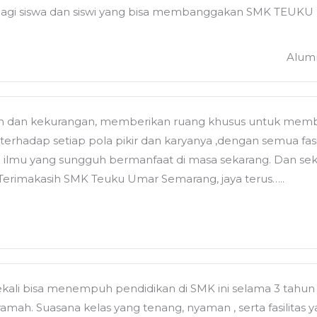
s bagi siswa dan siswi yang bisa membanggakan SMK TE
Alumn
n dan kekurangan, memberikan ruang khusus untuk memben
erhadap setiap pola pikir dan karyanya ,dengan semua fasi
ilmu yang sungguh bermanfaat di masa sekarang. Dan seka
erimakasih SMK Teuku Umar Semarang, jaya terus…..
ekali bisa menempuh pendidikan di SMK ini selama 3 tahun
an ramah. Suasana kelas yang tenang, nyaman , serta fasilit