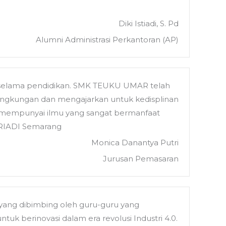
Diki Istiadi, S. Pd
Alumni Administrasi Perkantoran (AP)
n selama pendidikan. SMK TEUKU UMAR telah
lingkungan dan mengajarkan untuk kedisplinan
a mempunyai ilmu yang sangat bermanfaat
ARIADI Semarang
Monica Danantya Putri
Jurusan Pemasaran
yang dibimbing oleh guru-guru yang
tuk berinovasi dalam era revolusi Industri 4.0.