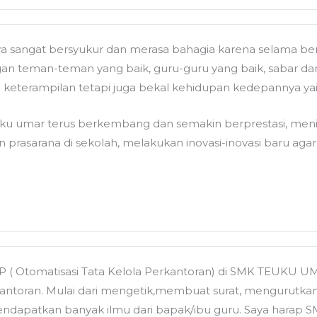
ya sangat bersyukur dan merasa bahagia karena selama bers
n teman-teman yang baik, guru-guru yang baik, sabar dan
 keterampilan tetapi juga bekal kehidupan kedepannya yai
ku umar terus berkembang dan semakin berprestasi, menin
 prasarana di sekolah, melakukan inovasi-inovasi baru aga
P ( Otomatisasi Tata Kelola Perkantoran) di SMK TEUKU UM
antoran. Mulai dari mengetik,membuat surat, mengurutkan
mendapatkan banyak ilmu dari bapak/ibu guru. Saya harap