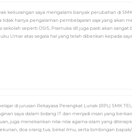
 kekurangan saya mengalami banyak perubahan di SMK T
 tidak hanya pengalaman pembelajaran saja yang akan menja
 sekolah seperti OSIS, Pramuka dll juga pasti akan sanga
uku Umar atas segala hal yang telah diberikan kepada 
 belajar di jurusan Rekayasa Perangkat Lunak (RPL) SMK
inginan saya dalam bidang IT dan menjadi insan yang berka
n, juga menekankan nilai-nilai agama islam yang diterapk
ekunan, doa orang tua, bekal ilmu, serta bimbingan bapak/