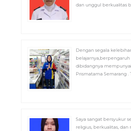
dan unggul berkualita
Dengan segala kelebiha
belajarnya,berpengaruh t
dibidangnya mempunyai 
Prismatama Semarang . T
Saya sangat bersyukur s
religius, berkualitas, d