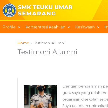
Skip
to
content
Profile
Konsentrasi Keahlian
Kesiswaan
I
Home
Testimoni Alumni
Testimoni Alumni
Dengan pengalaman pemb
guru saya yang telah m
organisasi disekolah sep
Saya ucapkan terimaka