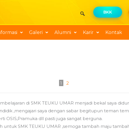
BKK
nformasi
Galeri
Alumni
Karir
Kontak
1
2
elajaran di SMK TEUKU UMAR menjadi bekal saya didunia 
endidik ,mengajari saya dengan sabar begitupun teman t
erti OSIS,Pramuka dll pasti juga sangat berguna.
sih untuk SMK TEUKU UMAR ,semoga tambah maju tambah 