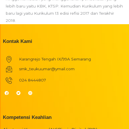
lebih baru yaitu KBK, KTSP. Kemudian Kurikulum yang lebih
baru lagi yaitu Kurikulum 13 edisi refisi 2017 dan Terakhir
2018.
Kontak Kami
Karangrejo Tengah IX/99A Semarang
smk_teukuumar@ymail.com
024 8444807
Kompetensi Keahlian