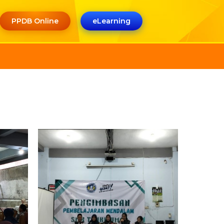
PPDB Online
eLearning