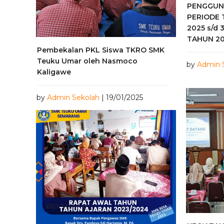
PENGGUN
PERIODE 
2025 s/d 
TAHUN 2
Pembekalan PKL Siswa TKRO SMK
Teuku Umar oleh Nasmoco
by
Admin 
Kaligawe
by
Admin Sekolah
| 19/01/2025