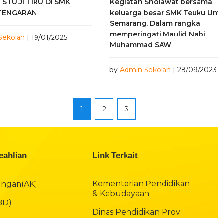
 STUDI TIRU DI SMK
Kegiatan Sholawat bersama
 TENGARAN
keluarga besar SMK Teuku U
Semarang. Dalam rangka
memperingati Maulid Nabi
Sekolah
| 19/01/2025
Muhammad SAW
by
Admin Sekolah
| 28/09/2023
1
2
3
eahlian
Link Terkait
Kementerian Pendidikan
angan(AK)
& Kebudayaan
(BD)
Dinas Pendidikan Prov