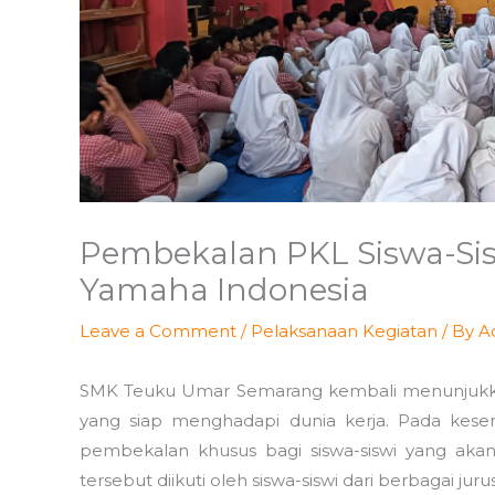
Pembekalan PKL Siswa-Si
Yamaha Indonesia
Leave a Comment
/
Pelaksanaan Kegiatan
/ By
A
SMK Teuku Umar Semarang kembali menunjukk
yang siap menghadapi dunia kerja. Pada kese
pembekalan khusus bagi siswa-siswi yang akan
tersebut diikuti oleh siswa-siswi dari berbagai juru