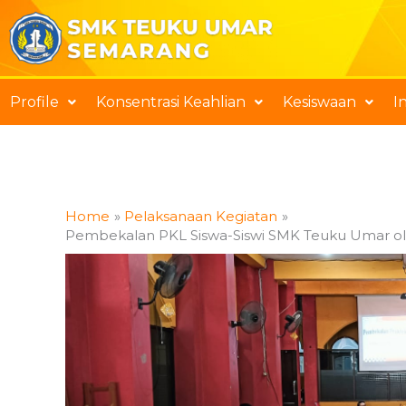
Skip
to
content
Profile
Konsentrasi Keahlian
Kesiswaan
I
Home
Pelaksanaan Kegiatan
Pembekalan PKL Siswa-Siswi SMK Teuku Umar ol