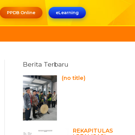
PPDB Online
eLearning
Berita Terbaru
(no title)
REKAPITULAS