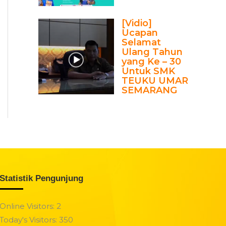
[Vidio]
Ucapan
Selamat
Ulang Tahun
yang Ke – 30
Untuk SMK
TEUKU UMAR
SEMARANG
Statistik Pengunjung
Online Visitors:
2
Today's Visitors:
350