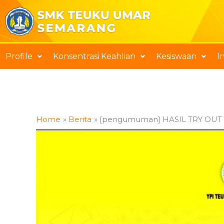
Skip
to
content
Profile
Konsentrasi Keahlian
Kesiswaan
I
Home
Berita
[pengumuman] HASIL TRY OUT