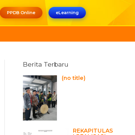
PPDB Online
eLearning
Berita Terbaru
(no title)
REKAPITULAS