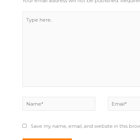
Your email address will not be published.
Require
Type
here..
Name*
Email*
Save my name, email, and website in this bro