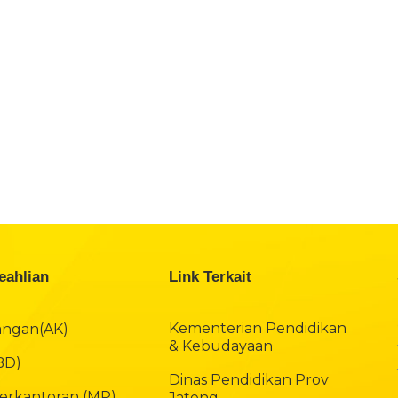
eahlian
Link Terkait
Kementerian Pendidikan
angan(AK)
& Kebudayaan
(BD)
Dinas Pendidikan Prov
rkantoran (MP)
Jateng