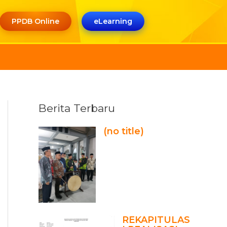
PPDB Online
eLearning
Berita Terbaru
(no title)
REKAPITULAS