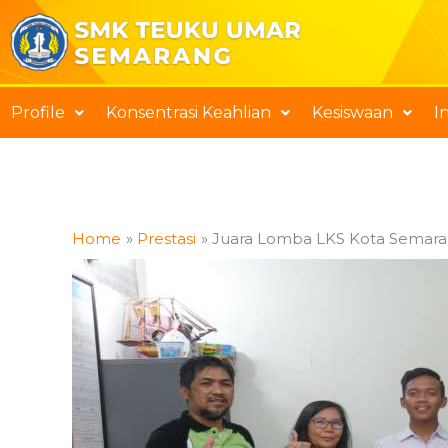
Skip
to
content
Profile
Konsentrasi Keahlian
Kesiswaan
I
Home
Prestasi
Juara Lomba LKS Kota Semar