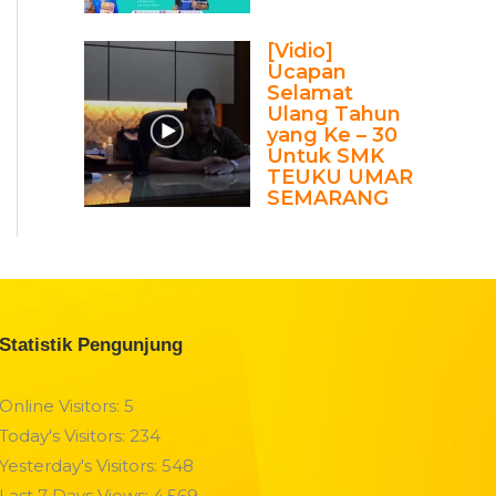
[Vidio]
Ucapan
Selamat
Ulang Tahun
yang Ke – 30
Untuk SMK
TEUKU UMAR
SEMARANG
Statistik Pengunjung
Online Visitors:
5
Today's Visitors:
234
Yesterday's Visitors:
548
Last 7 Days Views:
4,569