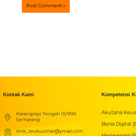
Kontak Kami
Kompetensi K
Akutansi Keu
Karangrejo Tengah IX/99A
Semarang
Bisnis Digital 
smk_teukuumar@ymail.com
Menejemen Pe