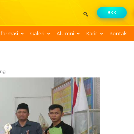
BKK
nformasi
Galeri
Alumni
Karir
Kontak
ang