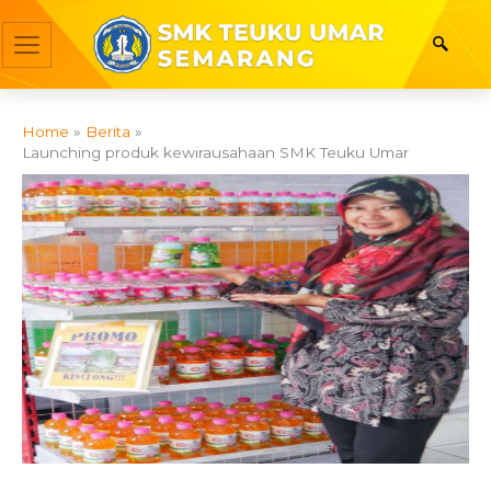
Skip
to
content
Home
Berita
Launching produk kewirausahaan SMK Teuku Umar