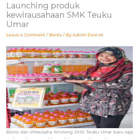
Launching produk
kewirausahaan SMK Teuku
Umar
Leave a Comment
/
Berita
/ By
Admin Desnet
Bisnis dan Wirausaha Kinclong SMK Teuku Umar baru saja