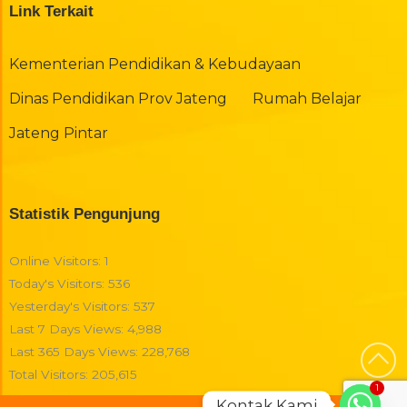
Link Terkait
Kementerian Pendidikan & Kebudayaan
Dinas Pendidikan Prov Jateng
Rumah Belajar
Jateng Pintar
Statistik Pengunjung
Online Visitors:
1
Today's Visitors:
536
Yesterday's Visitors:
537
Last 7 Days Views:
4,988
Last 365 Days Views:
228,768
Total Visitors:
205,615
1
Kontak Kami