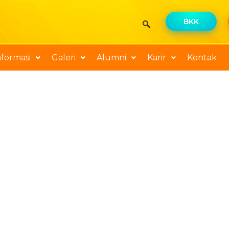
BKK
nformasi
Galeri
Alumni
Karir
Kontak