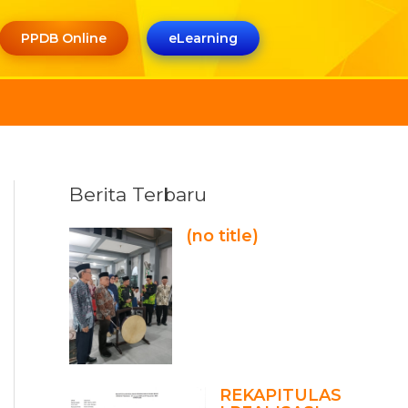
PPDB Online
eLearning
Berita Terbaru
(no title)
REKAPITULAS