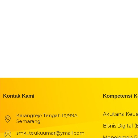
Kontak Kami
Kompetensi K
Akutansi Keu
Karangrejo Tengah IX/99A
Semarang
Bisnis Digital 
smk_teukuumar@ymail.com
Menejemen Pe