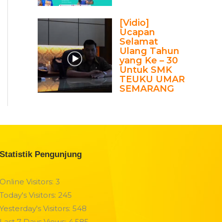
[Vidio]
Ucapan
Selamat
Ulang Tahun
yang Ke – 30
Untuk SMK
TEUKU UMAR
SEMARANG
Statistik Pengunjung
Online Visitors:
3
Today's Visitors:
245
Yesterday's Visitors:
548
Last 7 Days Views:
4,585