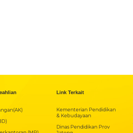
eahlian
Link Terkait
Kementerian Pendidikan
angan(AK)
& Kebudayaan
(BD)
Dinas Pendidikan Prov
rkantoran (MP)
Jateng