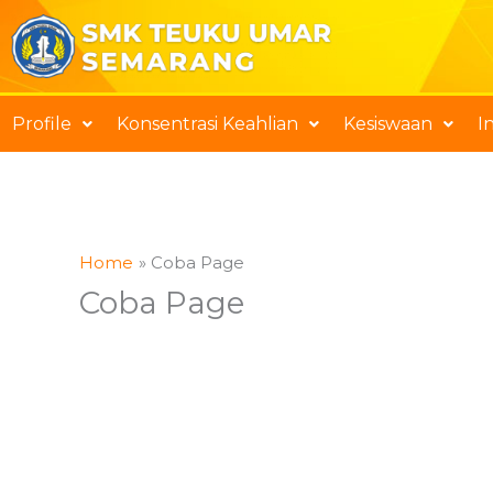
Skip
to
content
Profile
Konsentrasi Keahlian
Kesiswaan
I
Home
Coba Page
Coba Page