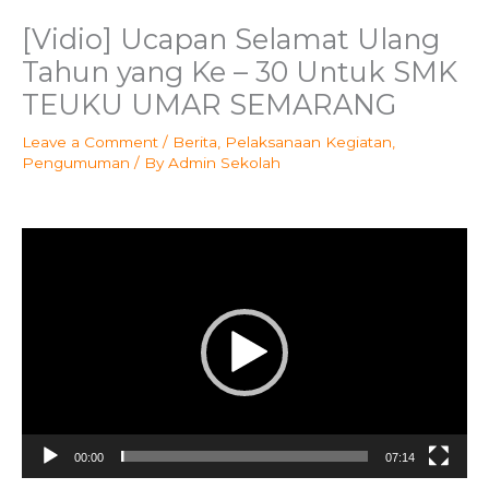
[Vidio] Ucapan Selamat Ulang
Tahun yang Ke – 30 Untuk SMK
TEUKU UMAR SEMARANG
Leave a Comment
/
Berita
,
Pelaksanaan Kegiatan
,
Pengumuman
/ By
Admin Sekolah
Video
Player
00:00
07:14