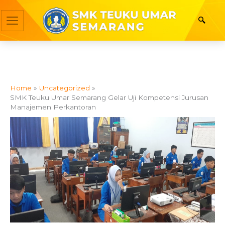
Skip
to
content
Home
Uncategorized
SMK Teuku Umar Semarang Gelar Uji Kompetensi Jurusan
Manajemen Perkantoran