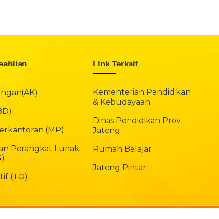
eahlian
Link Terkait
Kementerian Pendidikan
angan(AK)
& Kebudayaan
(BD)
Dinas Pendidikan Prov
rkantoran (MP)
Jateng
n Perangkat Lunak
Rumah Belajar
G)
Jateng Pintar
if (TO)