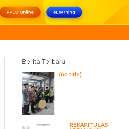
PPDB Online
eLearning
Berita Terbaru
(no title)
REKAPITULAS