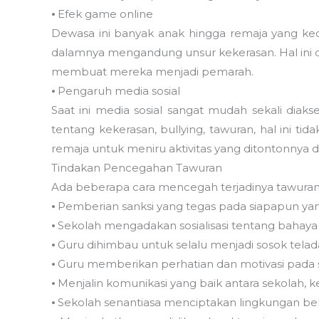
⦁ Efek game online
Dewasa ini banyak anak hingga remaja yang ke
dalamnya mengandung unsur kekerasan. Hal ini
membuat mereka menjadi pemarah.
⦁ Pengaruh media sosial
Saat ini media sosial sangat mudah sekali diak
tentang kekerasan, bullying, tawuran, hal ini
remaja untuk meniru aktivitas yang ditontonnya d
Tindakan Pencegahan Tawuran
Ada beberapa cara mencegah terjadinya tawuran a
⦁ Pemberian sanksi yang tegas pada siapapun yang
⦁ Sekolah mengadakan sosialisasi tentang bahaya
⦁ Guru dihimbau untuk selalu menjadi sosok teladan
⦁ Guru memberikan perhatian dan motivasi pada s
⦁ Menjalin komunikasi yang baik antara sekolah, k
⦁ Sekolah senantiasa menciptakan lingkungan b