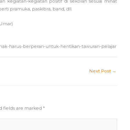
n kegiatan-kegiatan positif di sekolah sesuai minat
erti pramuka, paskibra, band, dll.
 Umar)
-pihak-harus-berperan-untuk-hentikan-tawuran-pelajar
Next Post
→
d fields are marked
*