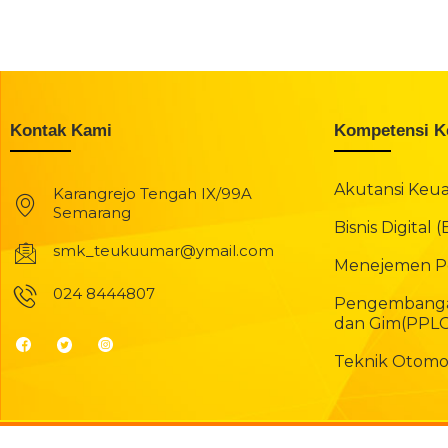
Kontak Kami
Kompetensi K
Akutansi Keu
Karangrejo Tengah IX/99A
Semarang
Bisnis Digital 
smk_teukuumar@ymail.com
Menejemen Pe
024 8444807
Pengembanga
dan Gim(PPL
Teknik Otomot