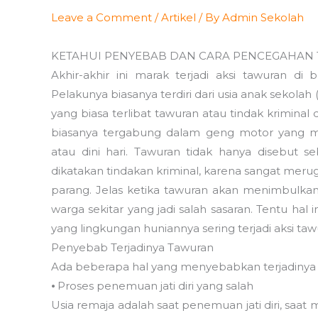
Leave a Comment
/
Artikel
/ By
Admin Sekolah
KETAHUI PENYEBAB DAN CARA PENCEGAHAN
Akhir-akhir ini marak terjadi aksi tawuran di
Pelakunya biasanya terdiri dari usia anak sekola
yang biasa terlibat tawuran atau tindak kriminal d
biasanya tergabung dalam geng motor yang 
atau dini hari. Tawuran tidak hanya disebut se
dikatakan tindakan kriminal, karena sangat merug
parang. Jelas ketika tawuran akan menimbulkan k
warga sekitar yang jadi salah sasaran. Tentu hal
yang lingkungan huniannya sering terjadi aksi taw
Penyebab Terjadinya Tawuran
Ada beberapa hal yang menyebabkan terjadinya 
⦁ Proses penemuan jati diri yang salah
Usia remaja adalah saat penemuan jati diri, sa