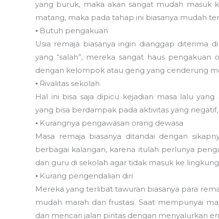
yang buruk, maka akan sangat mudah masuk ke
matang, maka pada tahap ini biasanya mudah te
⦁ Butuh pengakuan
Usia remaja biasanya ingin dianggap diterima d
yang “salah”, mereka sangat haus pengakuan o
dengan kelompok atau geng yang cenderung mela
⦁ Rivalitas sekolah
Hal ini bisa saja dipicu kejadian masa lalu yan
yang bisa berdampak pada aktivitas yang negatif, 
⦁ Kurangnya pengawasan orang dewasa
Masa remaja biasanya ditandai dengan sikapny
berbagai kalangan, karena itulah perlunya peng
dan guru di sekolah agar tidak masuk ke lingkun
⦁ Kurang pengendalian diri
Mereka yang terlibat tawuran biasanya para rema
mudah marah dan frustasi. Saat mempunyai ma
dan mencari jalan pintas dengan menyalurkan emo