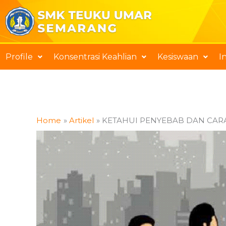
Skip
to
content
Profile
Konsentrasi Keahlian
Kesiswaan
I
Home
Artikel
KETAHUI PENYEBAB DAN CA